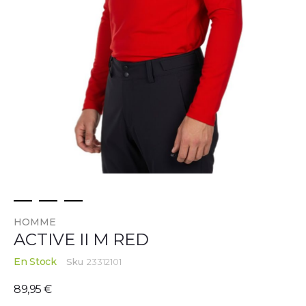
Skip
HOMME
to
ACTIVE II M RED
the
beginning
En Stock
Sku
23312101
of
the
89,95 €
images