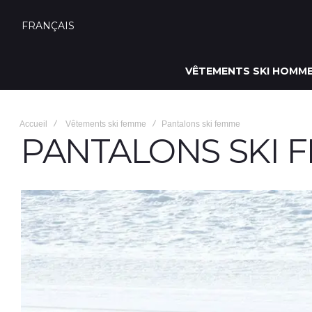
FRANÇAIS
VÊTEMENTS SKI HOMM
Accueil
Vêtements ski femme
Pantalons ski femme
PANTALONS SKI 