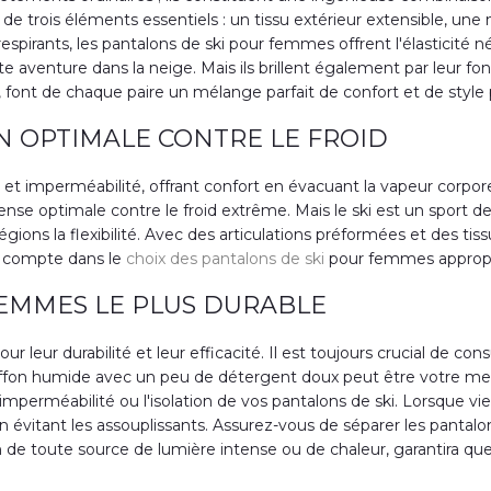
ir de trois éléments essentiels : un tissu extérieur extensible,
espirants, les pantalons de ski pour femmes offrent l'élasticité 
e aventure dans la neige. Mais ils brillent également par leur foncti
font de chaque paire un mélange parfait de confort et de style p
N OPTIMALE CONTRE LE FROID
é et imperméabilité, offrant confort en évacuant la vapeur corpor
nse optimale contre le froid extrême. Mais le ski est un sport d
gions la flexibilité. Avec des articulations préformées et des ti
il compte dans le
choix des pantalons de ski
pour femmes appropr
 FEMMES LE PLUS DURABLE
our leur durabilité et leur efficacité. Il est toujours crucial de 
on humide avec un peu de détergent doux peut être votre meilleur 
imperméabilité ou l'isolation de vos pantalons de ski. Lorsque 
t en évitant les assouplissants. Assurez-vous de séparer les pant
oin de toute source de lumière intense ou de chaleur, garantira qu