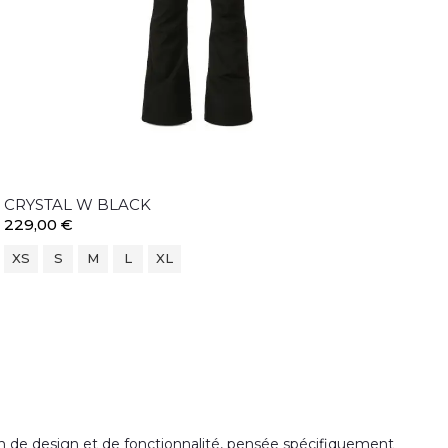
CRYSTAL W BLACK
229,00 €
XS
S
M
L
XL
on de design et de fonctionnalité, pensée spécifiquement