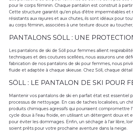
pour le corps féminin. Chaque pantalon est construit à part
Cette structure garantit qu'en plus d'être imperméables et r
résistants aux rayures et aux chutes, ils sont idéaux pour tout
au corps féminin, associées à une texture douce au toucher, 
PANTALONS SÖLL : UNE PROTECTIO
Les pantalons de ski de Söll pour femmes allient respirabilit
techniques et des coutures scellées, nous assurons une défe
fabrication de nos pantalons de ski pour femmes, nous privilé
fluide et adaptée à chaque skieuse. Chez Söll, chaque déta
SÖLL : LE PANTALON DE SKI POUR
Maintenir vos pantalons de ski en parfait état est essentiel p
processus de nettoyage. En cas de taches localisées, un chiff
produits chimiques agressifs qui pourraient compromettre l'
cycle doux à l'eau froide, en utilisant un détergent doux e
pour éviter les dommages. Enfin, un séchage à l'air libre, l
soient prêts pour votre prochaine aventure dans la neige.