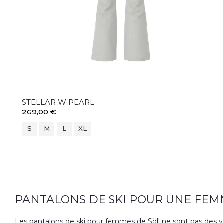
STELLAR W PEARL
269,00 €
S
M
L
XL
PANTALONS DE SKI POUR UNE FEM
Les pantalons de ski pour femmes de Söll ne sont pas des v