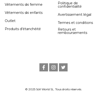
Politique de
Vêtements ski femme
confidentialité
Vêtements ski enfants
Avertissement légal
Outlet
Termes et conditions
Produits d'étanchéité
Retours et
remboursements
f
i
t
a
n
w
c
s
i
e
t
t
b
a
t
o
g
e
o
r
r
© 2025 Söll World SL. Tous droits réservés.
k
a
m