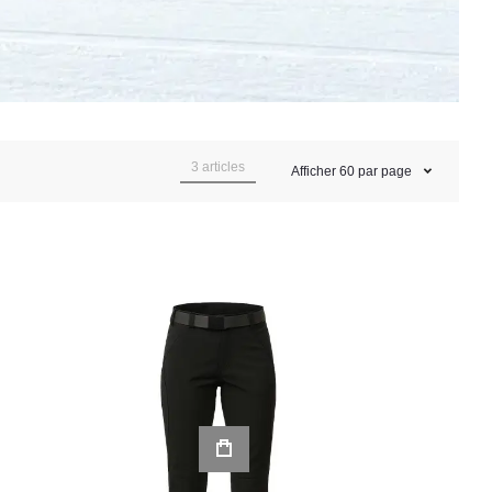
3
articles
Afficher
60
par page