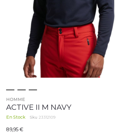
Skip
HOMME
to
ACTIVE II M NAVY
the
beginning
En Stock
Sku
23312109
of
the
89,95 €
images