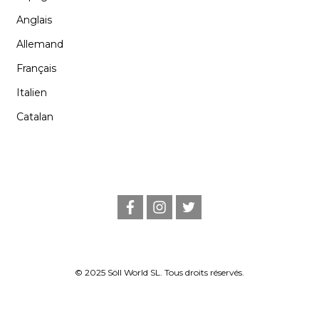
Anglais
Allemand
Français
Italien
Catalan
f
i
t
a
n
w
c
s
i
e
t
t
b
a
t
o
g
e
o
r
r
© 2025 Söll World SL. Tous droits réservés.
k
a
m