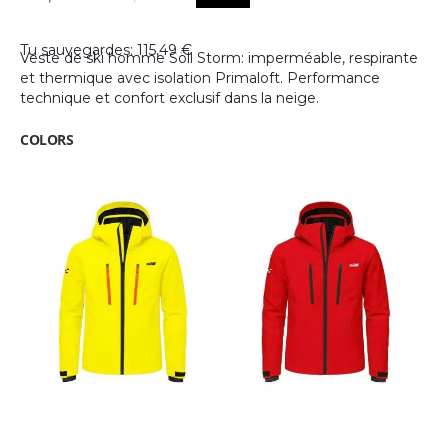
images
gallery
Tu sauvegardes: 115,49 €
Veste de ski homme Söll Storm: imperméable, respirante
et thermique avec isolation Primaloft. Performance
technique et confort exclusif dans la neige.
COLORS