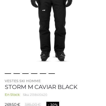
Skip
VESTES SKI HOMME
to
STORM M CAVIAR BLACK
the
beginning
En Stock
Sku
2138410420
of
the
269,50 €
385,00 €
- 30%