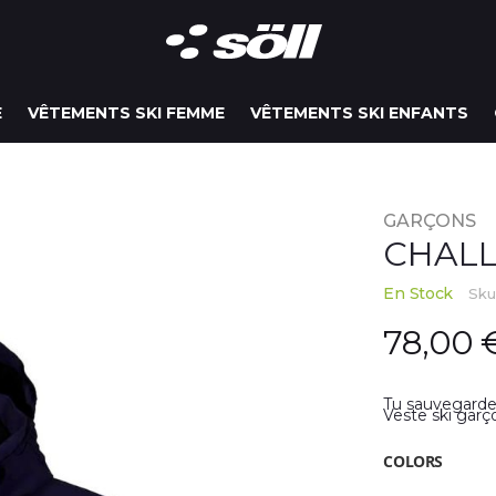
E
VÊTEMENTS SKI FEMME
VÊTEMENTS SKI ENFANTS
GARÇONS
CHAL
En Stock
Sk
78,00 
Tu sauvegardes
Veste ski gar
COLORS