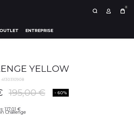
0
MON COMP
OUTLET
ENTREPRISE
LENGE YELLOW
u
4130310908
€
195,00 €
- 60%
: 117,01 €
çon Challenge