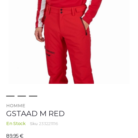
Skip
HOMME
to
GSTAAD M RED
the
beginning
En Stock
Sku
2332211116
of
the
89,95 €